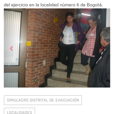
del ejercicio en la localidad número 6 de Bogotá.
Siguiente
Anter
SIMULACRO DISTRITAL DE EVACUACIÓN
LOCALIDADES