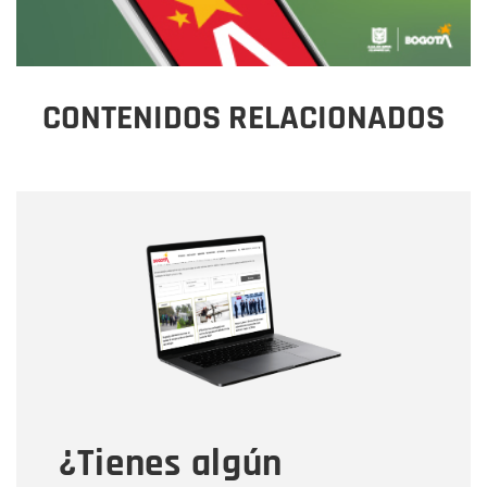
CONTENIDOS RELACIONADOS
Nombre
Nombre
Correo electrónico
Tipo de comentario
¿Tienes algún
Mensaje