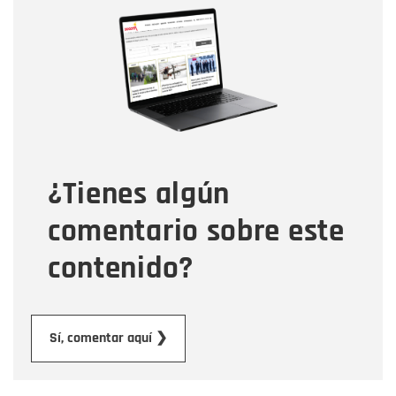
Nombre
Correo electrónico
Tipo de comentario
¿Tienes algún
Mensaje
comentario sobre este
contenido?
Enviar
Sí, comentar aquí ❯