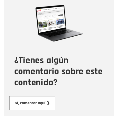
Nombre
Nombre
Correo electrónico
Tipo de comentario
¿Tienes algún
Mensaje
comentario sobre este
contenido?
Enviar
Sí, comentar aquí ❯