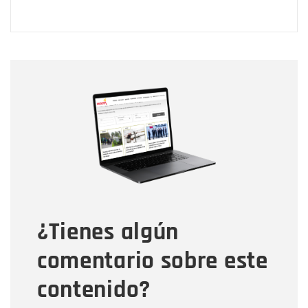
Nombre
Nombre
Correo electrónico
Tipo de comentario
¿Tienes algún
Mensaje
comentario sobre este
contenido?