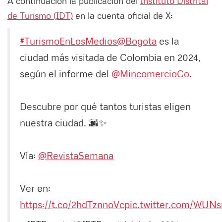
A continuación la publicación del
Instituto Distrital
de Turismo (IDT)
en la cuenta oficial de X:
#TurismoEnLosMedios
@Bogota
es la
ciudad más visitada de Colombia en 2024,
según el informe del
@MincomercioCo
.
Descubre por qué tantos turistas eligen
nuestra ciudad. 🌆✨
Vía:
@RevistaSemana
Ver en:
https://t.co/2hdTznnoVc
pic.twitter.com/WUN