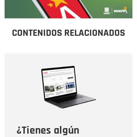
CONTENIDOS RELACIONADOS
Nombre
Nombre
Correo electrónico
Tipo de comentario
¿Tienes algún
Mensaje