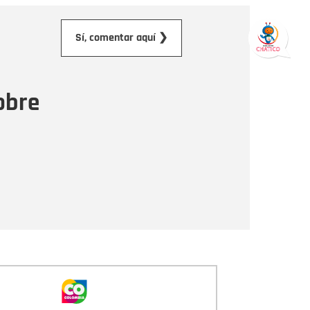
orreo electrónico
Sí, comentar aquí ❯
ensaje
obre
Enviar