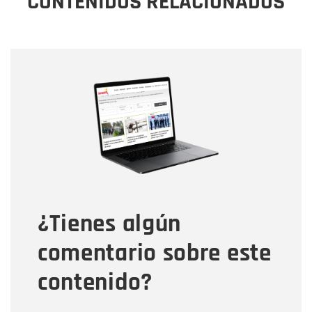
CONTENIDOS RELACIONADOS
Nombre
Nombre
Correo electrónico
Tipo de comentario
¿Tienes algún
Mensaje
comentario sobre este
contenido?