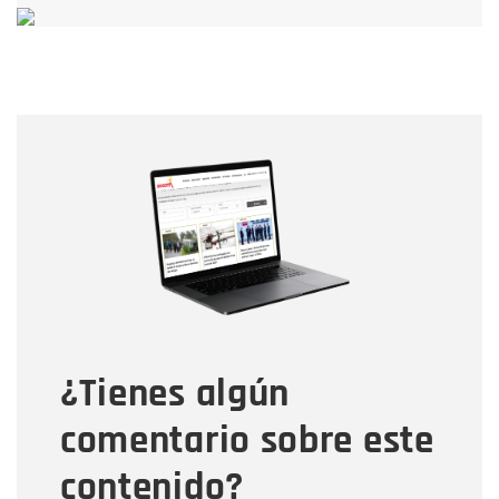
Nombre
Nombre
Correo electrónico
Tipo de comentario
¿Tienes algún
Mensaje
comentario sobre este
contenido?