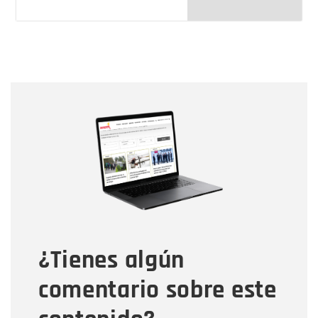
Nombre
Nombre
Correo electrónico
Tipo de comentario
¿Tienes algún
Mensaje
comentario sobre este