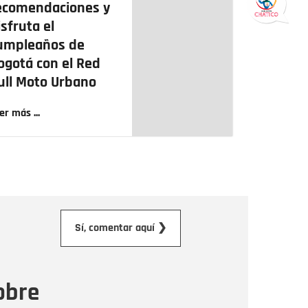
ecomendaciones y
isfruta el
umpleaños de
ogotá con el Red
ull Moto Urbano
er más ...
orreo electrónico
Sí, comentar aquí ❯
ensaje
obre