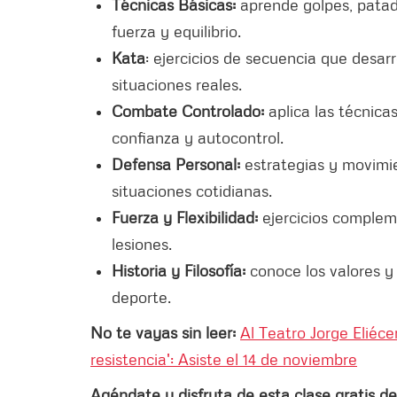
Técnicas Básicas:
aprende golpes, patad
fuerza y equilibrio.
Kata
: ejercicios de secuencia que desar
situaciones reales.
Combate Controlado:
aplica las técnica
confianza y autocontrol.
Defensa Personal:
estrategias y movimie
situaciones cotidianas.
Fuerza y Flexibilidad:
ejercicios compleme
lesiones.
Historia y Filosofía:
conoce los valores y
deporte.
No te vayas sin leer:
Al Teatro Jorge Eliéce
resistencia': Asiste el 14 de noviembre
Agéndate y disfruta de esta clase gratis de 