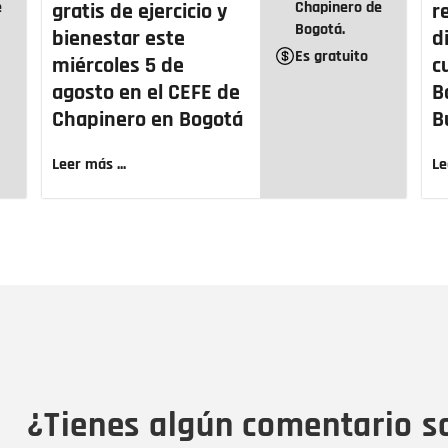
e
Chapinero de
gratis de ejercicio y
r
Bogotá.
bienestar este
d
Es gratuito
miércoles 5 de
c
agosto en el CEFE de
B
Chapinero en Bogotá
B
Leer más ...
Le
Nombre
C
Nombre
Tipo de comentario
M
¿Tienes algún comentario s