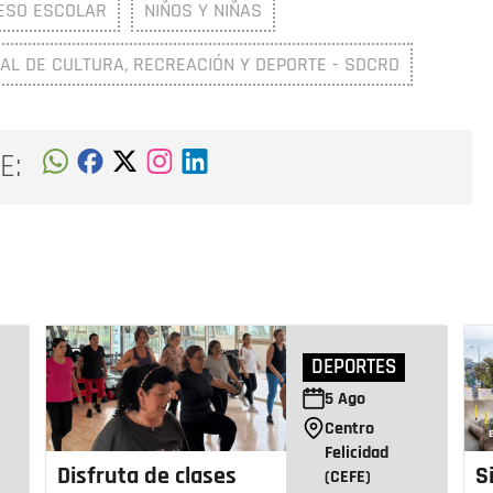
ESO ESCOLAR
NIÑOS Y NIÑAS
TAL DE CULTURA, RECREACIÓN Y DEPORTE - SDCRD
E:
DEPORTES
5
Ago
Centro
Felicidad
Disfruta de clases
S
(CEFE)