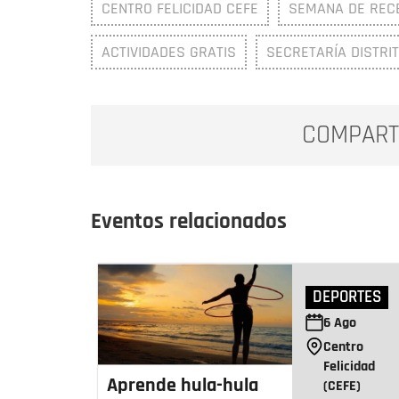
CENTRO FELICIDAD CEFE
SEMANA DE REC
ACTIVIDADES GRATIS
SECRETARÍA DISTRI
COMPART
Eventos relacionados
DEPORTES
6
Ago
Centro
Felicidad
Aprende hula-hula
(CEFE)