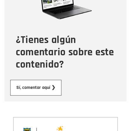
Tipo de comentario
¿Tienes algún
Mensaje
comentario sobre este
contenido?
Enviar
Sí, comentar aquí ❯