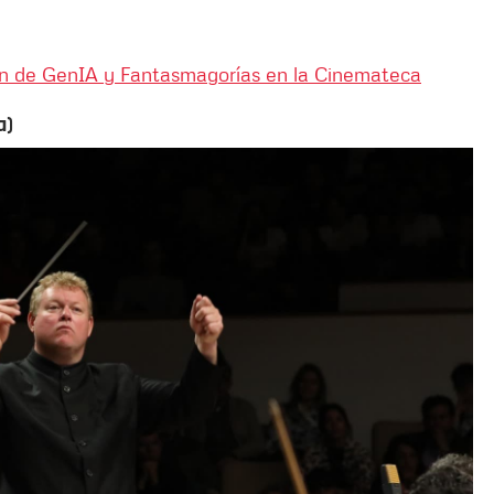
ión de GenIA y Fantasmagorías en la Cinemateca
a)