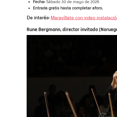
Fecha:
Sábado 30 de mayo de 2026
Entrada gratis hasta completar aforo.
De interés:
Maravíllate con video instalac
Rune Bergmann, director invitado (Norueg