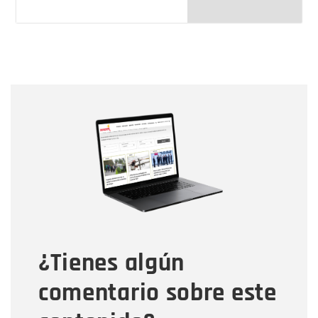
Nombre
Nombre
Correo electrónico
Tipo de comentario
¿Tienes algún
Mensaje
comentario sobre este