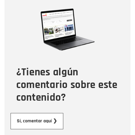
Nombre
Nombre
Correo electrónico
Tipo de comentario
¿Tienes algún
Mensaje
comentario sobre este
contenido?
Enviar
Sí, comentar aquí ❯