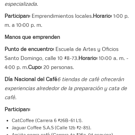
especializada.
Participan:
Emprendimientos locales.
Horario:
1:00 p.
m. a 10:00 p. m.
Manos que emprenden
Punto de encuentro:
Escuela de Artes y Oficios
Santo Domingo, calle 10 #8-73.
Horario:
10:00 a. m. -
4:00 p. m.
Cupo:
20 personas.
Día Nacional del Café
6 tiendas de café ofrecerán
experiencias alrededor de la preparación y cata de
café.
Participan:
CatCoffee (Carrera 6 #26B-61 L1).
Jaguar Coffee S.A.S (Calle 12b #2-85).
Agüita negra café (Carrera 4a #26c-04 esquina).