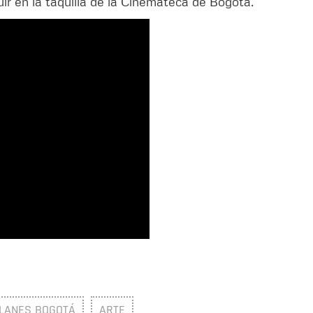
uir en la taquilla de la Cinemateca de Bogotá.
LANES BOGOTÁ
ARTE