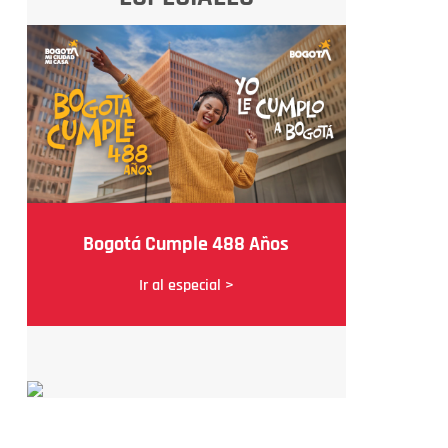
Bogotá Cumple 488 Años
Ir al especial >