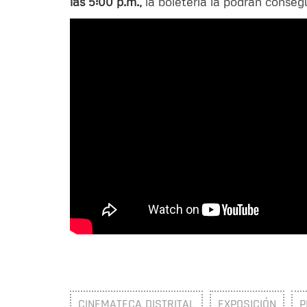
las 5:00 p.m.,
la boleteria la podrán conseg
CINEMATECA DISTRITAL
EXPOSICIÓN
P