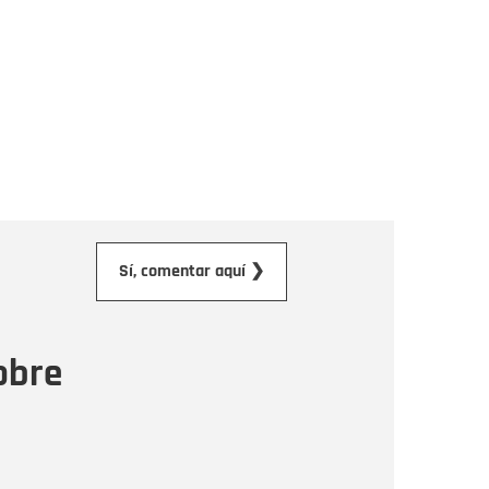
orreo electrónico
Sí, comentar aquí ❯
ensaje
obre