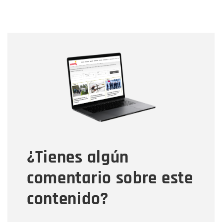
Nombre
Nombre
Correo electrónico
Tipo de comentario
¿Tienes algún
Mensaje
comentario sobre este
contenido?