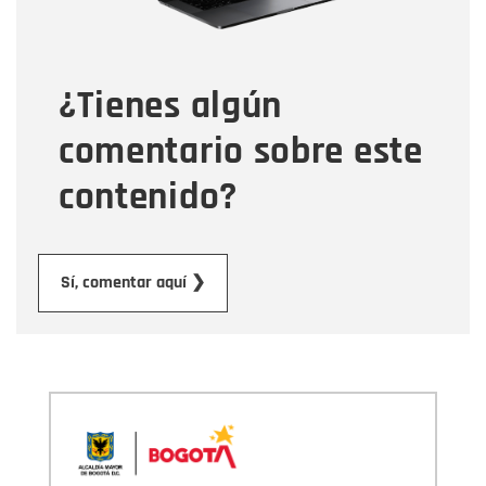
Tipo de comentario
¿Tienes algún
Mensaje
comentario sobre este
contenido?
Enviar
Sí, comentar aquí ❯