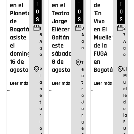
T
T
T
en el
en el
de
O
O
O
Planetario
Teatro
'En
S
S
S
de
Jorge
Vivo
1
8
2
Bogotá:
Eliécer
en El
6
A
7
asiste
Gaitán
Muelle'
A
g
A
el
este
de la
g
o
g
domingo
sábado
FUGA
o
o
16 de
8 de
en
T
agosto
agosto
Bogotá
P
e
El
l
a
M
a
t
u
Leer más
Leer más
Leer más
n
r
el
...
...
...
e
o
le
t
J
d
a
o
e
r
r
la
i
g
F
o
e
U