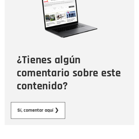
Correo electrónico
Tipo de comentario
¿Tienes algún
Mensaje
comentario sobre este
contenido?
Enviar
Sí, comentar aquí ❯