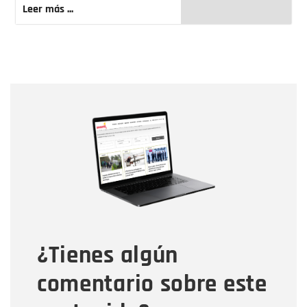
Leer más ...
Nombre
Nombre
Correo electrónico
Tipo de comentario
¿Tienes algún
Mensaje
comentario sobre este