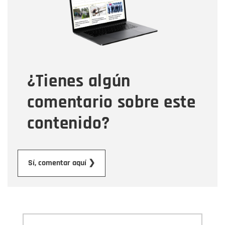
Correo electrónico
Tipo de comentario
¿Tienes algún
Mensaje
comentario sobre este
contenido?
Enviar
Sí, comentar aquí ❯