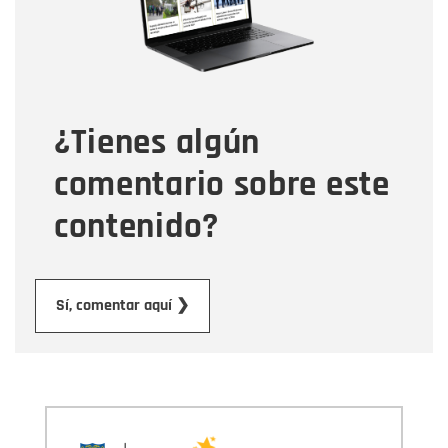
Tipo de comentario
¿Tienes algún
Mensaje
comentario sobre este
contenido?
Enviar
Sí, comentar aquí ❯