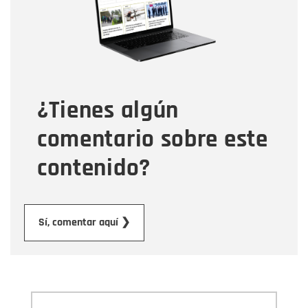
Correo electrónico
Tipo de comentario
¿Tienes algún
Mensaje
comentario sobre este
contenido?
Enviar
Sí, comentar aquí ❯