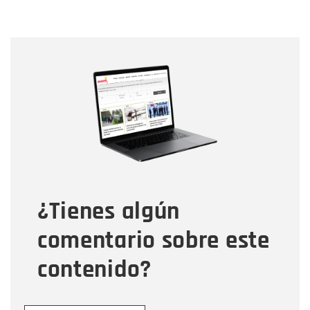
Nombre
Nombre
Correo electrónico
Tipo de comentario
¿Tienes algún
Mensaje
comentario sobre este
contenido?