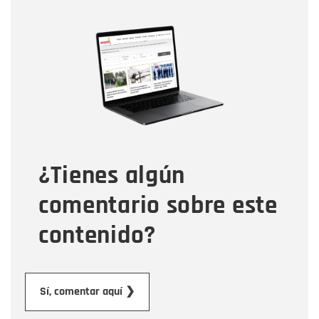
Nombre
Nombre
Correo electrónico
Tipo de comentario
¿Tienes algún
Mensaje
comentario sobre este
contenido?
Enviar
Sí, comentar aquí ❯