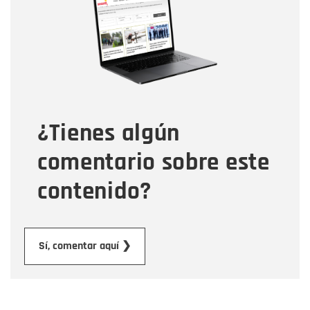
Correo electrónico
Tipo de comentario
¿Tienes algún
Mensaje
comentario sobre este
contenido?
Enviar
Sí, comentar aquí ❯