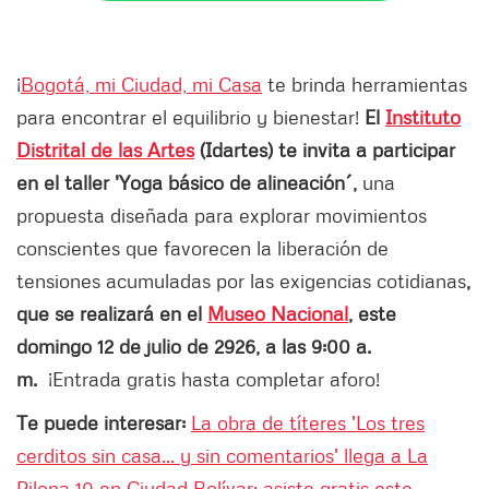
¡
Bogotá, mi Ciudad, mi Casa
te brinda herramientas
para encontrar el equilibrio y bienestar!
El
Instituto
Distrital de las Artes
(Idartes) te invita a participar
en el taller 'Yoga básico de alineación´,
una
propuesta diseñada para explorar movimientos
conscientes que favorecen la liberación de
tensiones acumuladas por las exigencias cotidianas
,
que se realizará en el
Museo Nacional
, este
domingo 12 de julio de 2926, a las 9:00 a.
m.
¡Entrada gratis hasta completar aforo!
Te puede interesar:
La obra de títeres 'Los tres
cerditos sin casa... y sin comentarios' llega a La
Pilona 10 en Ciudad Bolívar: asiste gratis este