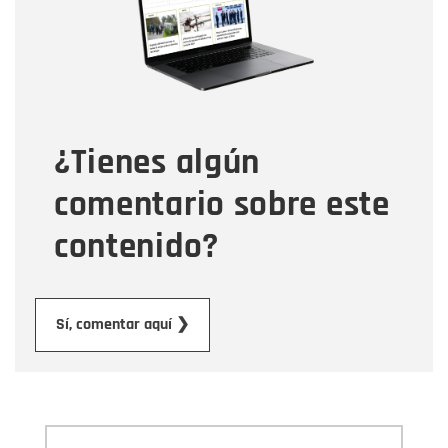
Correo electrónico
Tipo de comentario
¿Tienes algún
Mensaje
comentario sobre este
contenido?
Enviar
Sí, comentar aquí ❯