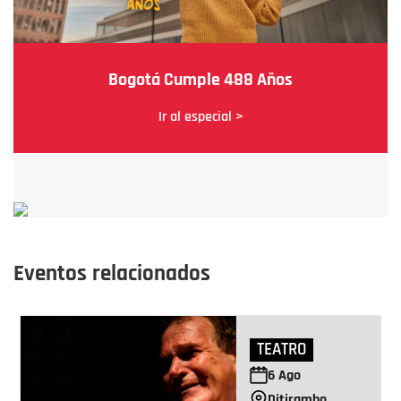
Bogotá Cumple 488 Años
Ir al especial >
Eventos relacionados
TEATRO
6
Ago
Ditirambo