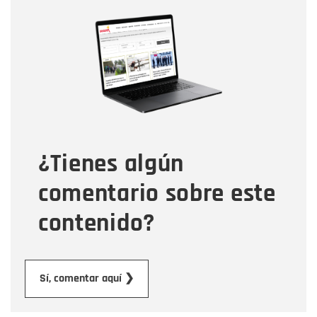
Nombre
Nombre
Correo electrónico
Tipo de comentario
¿Tienes algún
Mensaje
comentario sobre este
contenido?
Enviar
Sí, comentar aquí ❯