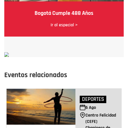
Bogotá Cumple 488 Años
Ir al especial >
Eventos relacionados
DEPORTES
6
Ago
Centro Felicidad
(CEFE)
Chapinero de