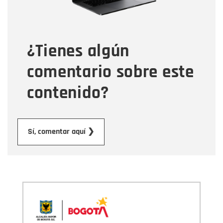
Tipo de comentario
¿Tienes algún
Mensaje
comentario sobre este
contenido?
Enviar
Sí, comentar aquí ❯