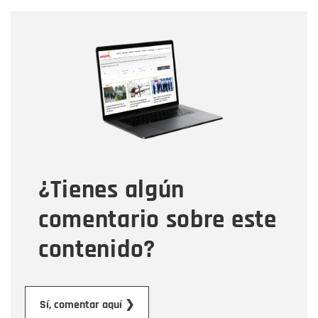
Nombre
Nombre
Correo electrónico
Tipo de comentario
¿Tienes algún
Mensaje
comentario sobre este
contenido?
Enviar
Sí, comentar aquí ❯