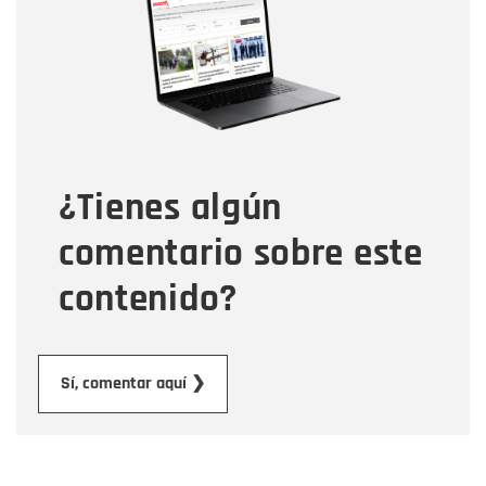
Correo electrónico
Tipo de comentario
¿Tienes algún
Mensaje
comentario sobre este
contenido?
Enviar
Sí, comentar aquí ❯