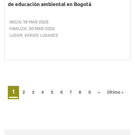
de educación ambiental en Bogotá
INICIA:
19•MAR•2026
FINALIZA:
30•MAR•2026
LUGAR: VARIOS LUGARES
Paginación
Página
1
Page
2
Page
3
Page
4
Page
5
Page
6
Page
7
Page
8
Page
9
Siguiente
››
Última
Último »
página
página
actual