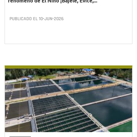
fenómeno de El Niño ¡Bájele, Evite,...
PUBLICADO EL
10•JUN•2026