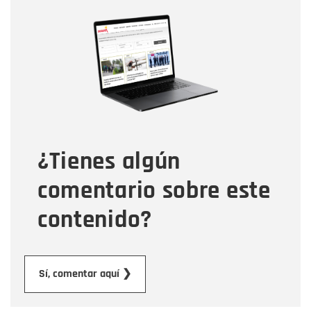
Nombre
Nombre
Correo electrónico
Tipo de comentario
¿Tienes algún
Mensaje
comentario sobre este
contenido?
Enviar
Sí, comentar aquí ❯