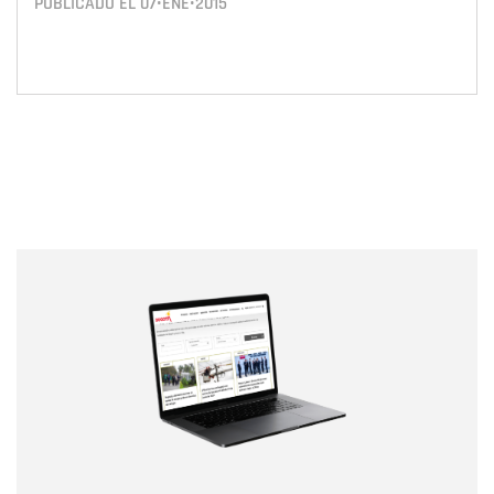
PUBLICADO EL
07•ENE•2015
Nombre
Nombre
Correo electrónico
Tipo de comentario