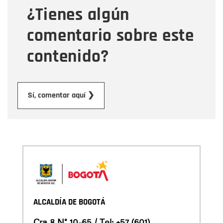
¿Tienes algún
Mensaje
comentario sobre este
contenido?
Enviar
Sí, comentar aquí ❯
ALCALDÍA DE BOGOTÁ
Cra 8 N° 10-65 / Tel:
+57 (601)