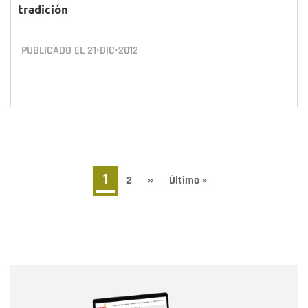
tradición
PUBLICADO EL
21•DIC•2012
Paginación
Página
1
Page
2
Siguiente
››
Última
Último »
página
página
actual
Nombre
Nombre