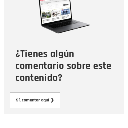
Correo electrónico
Tipo de comentario
¿Tienes algún
Mensaje
comentario sobre este
contenido?
Enviar
Sí, comentar aquí ❯