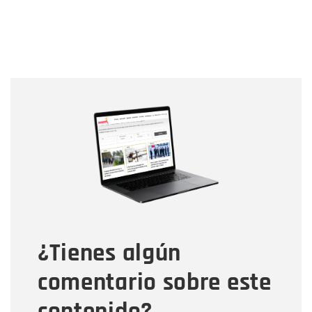
Nombre
Nombre
Correo electrónico
Tipo de comentario
¿Tienes algún
Mensaje
comentario sobre este
contenido?