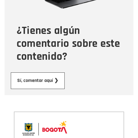
Tipo de comentario
¿Tienes algún
Mensaje
comentario sobre este
contenido?
Enviar
Sí, comentar aquí ❯