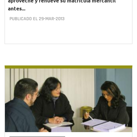
aproveche y renueve su matrícula mercantil
antes...
PUBLICADO EL
29•MAR•2013