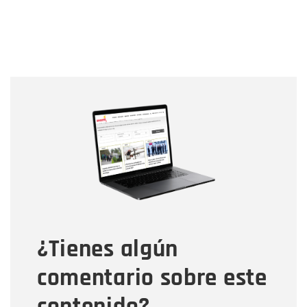
Nombre
Nombre
Correo electrónico
Tipo de comentario
¿Tienes algún
Mensaje
comentario sobre este
contenido?