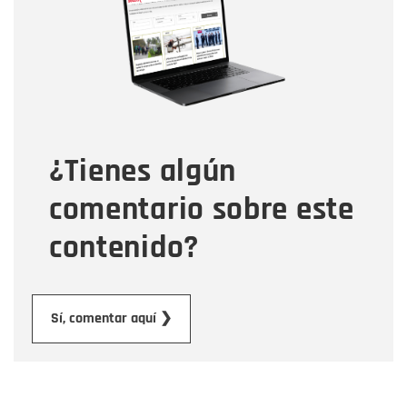
Correo electrónico
Tipo de comentario
¿Tienes algún
Mensaje
comentario sobre este
contenido?
Enviar
Sí, comentar aquí ❯