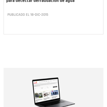
para detectar defraudación de agua
PUBLICADO EL
18•DIC•2015
Nombre
Nombre
Correo electrónico