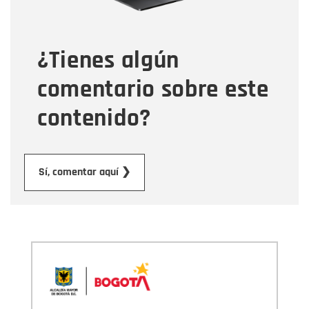
Tipo de comentario
¿Tienes algún
Mensaje
comentario sobre este
contenido?
Enviar
Sí, comentar aquí ❯