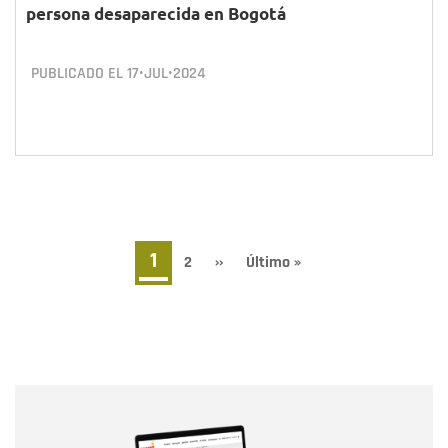
persona desaparecida en Bogotá
PUBLICADO EL
17•JUL•2024
Paginación
Página
1
Page
2
Siguiente
››
Última
Último »
página
página
actual
Nombre
Nombre