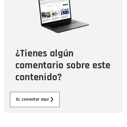
Correo electrónico
Tipo de comentario
¿Tienes algún
Mensaje
comentario sobre este
contenido?
Enviar
Sí, comentar aquí ❯