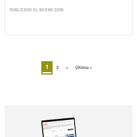
PUBLICADO EL
30•ENE•2018
Paginación
Página
1
Page
2
Siguiente
››
Última
Último »
página
página
actual
Nombre
Nombre
Correo electrónico