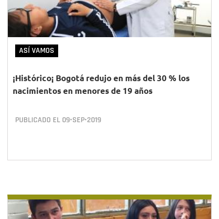
ASÍ VAMOS
¡Histórico¡ Bogotá redujo en más del 30 % los
nacimientos en menores de 19 años
PUBLICADO EL
09•SEP•2019