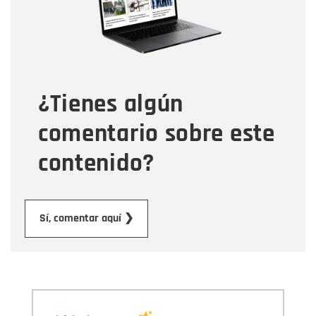
Tipo de comentario
¿Tienes algún
Mensaje
comentario sobre este
contenido?
Enviar
Sí, comentar aquí ❯