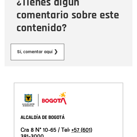
¿Tienes algún
Mensaje
comentario sobre este
contenido?
Enviar
Sí, comentar aquí ❯
ALCALDÍA DE BOGOTÁ
Cra 8 N° 10-65 / Tel:
+57 (601)
381-3000