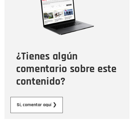
Correo electrónico
Tipo de comentario
¿Tienes algún
Mensaje
comentario sobre este
contenido?
Enviar
Sí, comentar aquí ❯