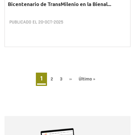
Bicentenario de TransMilenio en la Bienal...
PUBLICADO EL
20•OCT•2025
Paginación
Página
1
Page
2
Page
3
Siguiente
››
Última
Último »
página
página
actual
Nombre
Nombre