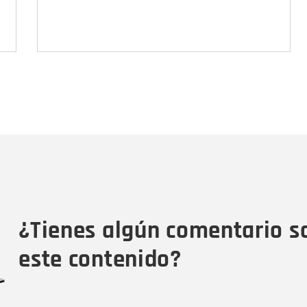
Nombre
C
Nombre
Tipo de comentario
M
¿Tienes algún comentario s
este contenido?