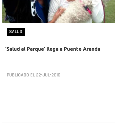
SALUD
'Salud al Parque' llega a Puente Aranda
PUBLICADO EL
22•JUL•2016