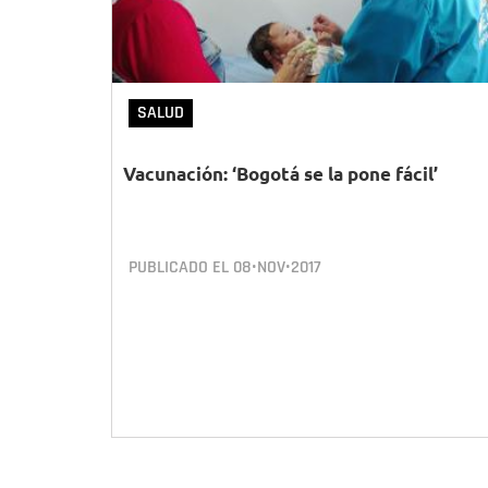
SALUD
Vacunación: ‘Bogotá se la pone fácil’
PUBLICADO EL
08•NOV•2017