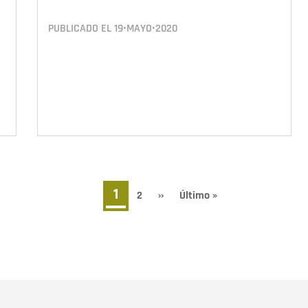
PUBLICADO EL
19•MAYO•2020
Página
1
Page
2
Siguiente
››
Última
Último »
página
página
actual
Nombre
C