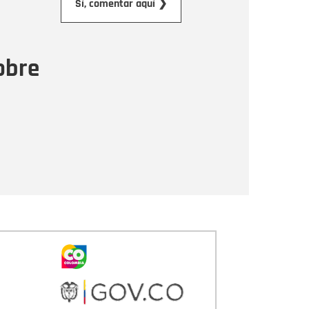
Sí, comentar aquí ❯
ensaje
obre
Enviar