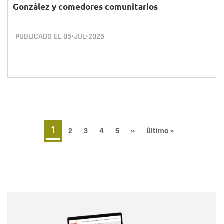
González y comedores comunitarios
PUBLICADO EL
05•JUL•2025
Paginación
Página
1
Page
2
Page
3
Page
4
Page
5
Siguiente
››
Última
Último »
página
página
actual
Nombre
Nombre