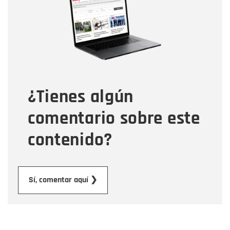
Correo electrónico
Tipo de comentario
¿Tienes algún
Mensaje
comentario sobre este
contenido?
Enviar
Sí, comentar aquí ❯