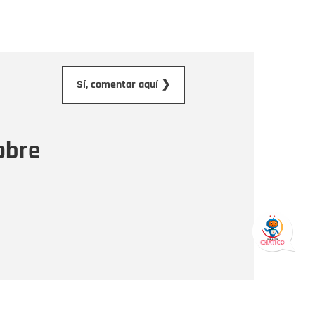
orreo electrónico
Sí, comentar aquí ❯
ensaje
obre
Enviar