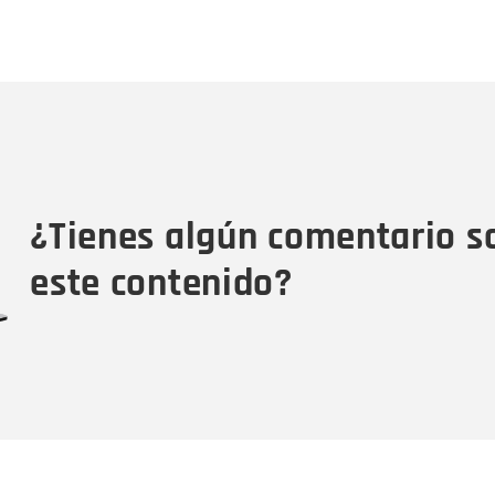
Nombre
C
Nombre
Tipo de comentario
M
¿Tienes algún comentario s
este contenido?