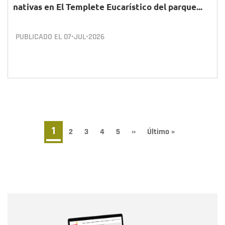
nativas en El Templete Eucarístico del parque...
PUBLICADO EL
07•JUL•2026
Paginación
Página
1
Page
2
Page
3
Page
4
Page
5
Siguiente
››
Última
Último »
página
página
actual
Nombre
Nombre