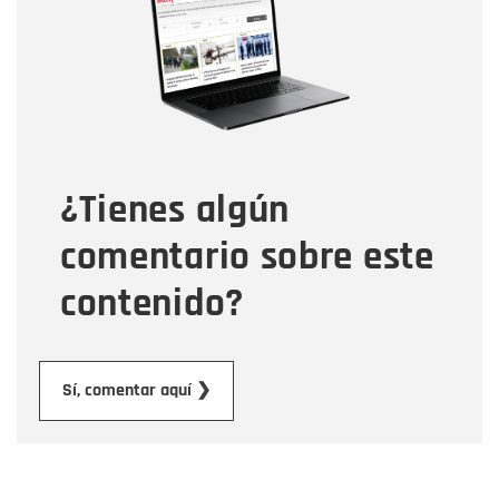
Correo electrónico
Tipo de comentario
¿Tienes algún
Mensaje
comentario sobre este
contenido?
Enviar
Sí, comentar aquí ❯