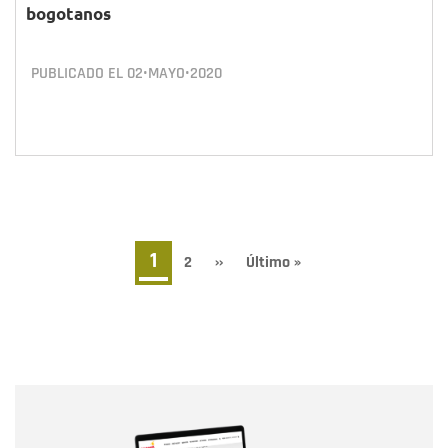
bogotanos
PUBLICADO EL
02•MAYO•2020
Paginación
Página
1
Page
2
Siguiente
››
Última
Último »
página
página
actual
Nombre
Nombre