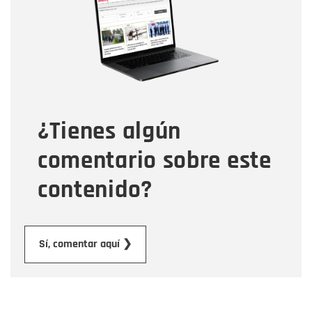
Correo electrónico
Tipo de comentario
¿Tienes algún
Mensaje
comentario sobre este
contenido?
Enviar
Sí, comentar aquí ❯