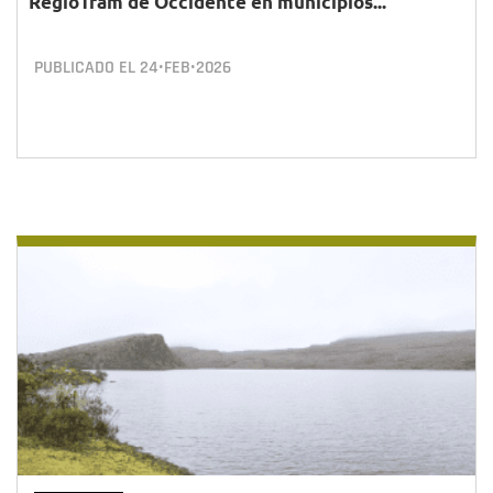
RegioTram de Occidente en municipios...
PUBLICADO EL
24•FEB•2026