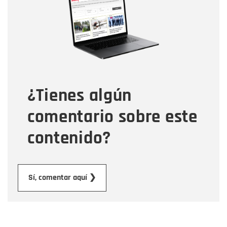
Correo electrónico
Tipo de comentario
¿Tienes algún
Mensaje
comentario sobre este
contenido?
Enviar
Sí, comentar aquí ❯