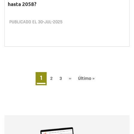
hasta 2058?
PUBLICADO EL
30•JUL•2025
Paginación
Página
1
Page
2
Page
3
Siguiente
››
Última
Último »
página
página
actual
Nombre
Nombre